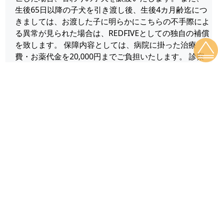
生後65日以降の子犬を引き渡し後、生後4カ月齢迄につ
きましては、お渡した子に明らかにこちらの不手際によ
る異常が見られた場合は、REDFIVEとしての独自の補償
を致します。 保障内容としては、病院に掛った治療
費・お薬代金を20,000円までご負担いたします。 診察
代金・検査費は補償の対象外とさせて戴きます。また、
申告につきましては、2件以上の獣医師の診断書を御提
出願います。 ■健康診断カードをお付けいたします。
生後50日以降の1回目のワクチン接種の際に、獣医師に
各部位の診断をしていただき正常の有無を確認致しま
す。 {診断内容は、心音・眼球・頭蓋骨泉門の閉鎖・噛
み合わせ・口腔内の異常・ヘルニア・睾丸・皮膚・耳ダ
ニ・後脚の狼爪・検便(虫が発見されなくても、虫下し
をいたします。)などです。 大きな月齢の子生後12ヶ月
齢以降の子につきましては股関節のレントゲン検査も行
います。(販売価格が20万円を超える子に限らせていた
だきます。)尚、診断内容につきましては、獣医師と相
談しながらよりよい納得のいくものに変えていきたいと